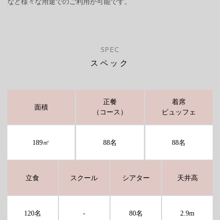
など様々な用途でのご利用が可能です。
SPEC
スペック
正餐
着席
面積
（コース）
ビュッフェ
189㎡
88名
88名
立食
スクール
シアター
天井高
120名
-
80名
2.9m