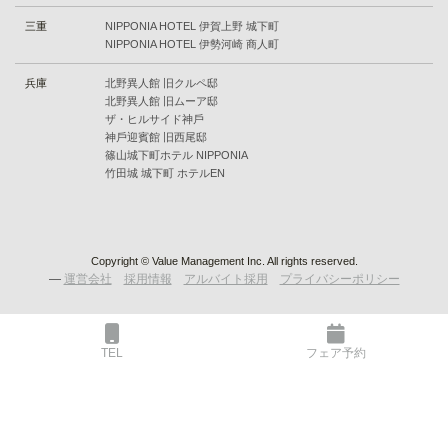
三重
NIPPONIA HOTEL 伊賀上野 城下町
NIPPONIA HOTEL 伊勢河崎 商人町
兵庫
北野異人館 旧クルペ邸
北野異人館 旧ムーア邸
ザ・ヒルサイド神⼾
神⼾迎賓館 旧⻄尾邸
篠⼭城下町ホテル NIPPONIA
⽵⽥城 城下町 ホテルEN
Copyright © Value Management Inc. All rights reserved.
—
運営会社
採用情報
アルバイト採用
プライバシーポリシー
TEL
フェア予約