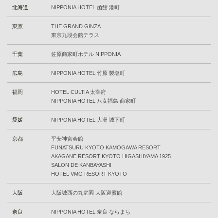
北海道
NIPPONIA HOTEL 函館 港町
東京
THE GRAND GINZA
東京九段会館テラス
千葉
佐原商家町ホテル NIPPONIA
広島
NIPPONIA HOTEL 竹原 製塩町
福岡
HOTEL CULTIA 太宰府
NIPPONIA HOTEL 八女福島 商家町
愛媛
NIPPONIA HOTEL 大洲 城下町
京都
平安神宮会館
FUNATSURU KYOTO KAMOGAWA RESORT
AKAGANE RESORT KYOTO HIGASHIYAMA 1925
SALON DE KANBAYASHI
HOTEL VMG RESORT KYOTO
大阪
⼤阪城⻄の丸庭園 ⼤阪迎賓館
奈良
NIPPONIA HOTEL 奈良 ならまち