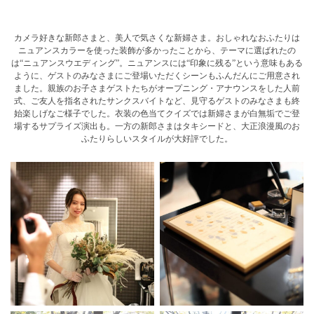
カメラ好きな新郎さまと、美人で気さくな新婦さま。おしゃれなおふたりは
ニュアンスカラーを使った装飾が多かったことから、テーマに選ばれたの
は“ニュアンスウエディング”。ニュアンスには“印象に残る”という意味もある
ように、ゲストのみなさまにご登場いただくシーンもふんだんにご用意され
ました。親族のお子さまゲストたちがオープニング・アナウンスをした人前
式、ご友人を指名されたサンクスバイトなど、見守るゲストのみなさまも終
始楽しげなご様子でした。衣装の色当てクイズでは新婦さまが白無垢でご登
場するサプライズ演出も。一方の新郎さまはタキシードと、大正浪漫風のお
ふたりらしいスタイルが大好評でした。