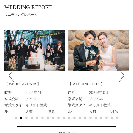
WEDDING REPORT
ウエディングレポート
【 WEDDING DATA 】
【 WEDDING DATA 】
【 
時期
2021年4月
時期
2021年10月
時
挙式会場
チャペル
挙式会場
チャペル
挙
挙式スタイ
キリスト教式
挙式スタイ
キリスト教式
挙
ル
人数
70名
ル
人数
51名
ル