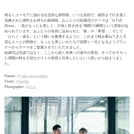
明るくユーモアに溢れる社交的な新郎様。いつも笑顔で、細部まで行き届く
洗練された感性をお持ちの新婦様。おふたりの結婚式のテーマは「In Full
Bloom」。花がもっとも美しく、力強く咲き誇る“満開”の瞬間という意味が込
められています。おふたりの名前に込められた「春」や「希望」、そして
「ひらく・成る」という願いを象徴するように、これまで積み重ねてきた大
切な人々との関係が、もっとも美しいかたちで花開く一日となるようプラン
ナーからテーマをご提案させていただきました。
結婚式は完成ではなく、ここから続く未来への途中の景色。すべてがそろっ
た満開の時を大切なゲストの皆様と共有したいという想いから始まりまし
た。
Planner:
@yuka_vmgwedding
Florist:
@hugflor
Photographer:
@e.t.r.i