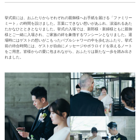
挙式前には、おふたりからそれぞれの親御様へお手紙を届ける「ファミリー
ミート」の時間を設けました。言葉にできない想いがあふれ、涙溢れるあた
たかなひとときとなりました。挙式の入場では、新郎様・新婦様ともに親御
様とご一緒に入場され、ご家族の絆を象徴するワンシーンとなりました。退
場時にはゲストの想いがこもったバブルシャワーの中を歩むおふたり。挙式
前の待合時間には、ゲストが自由にメッセージやポラロイドを添えるノート
をご用意。皆様からの愛に包まれながら、おふたりは新たな一歩を踏み出さ
れました。