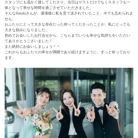
スタッフにも温かく接してくださり、当日はゲストだけでなくスタッフも一
体となって幸せな時間を過ごさせていただきました。
そんなHarukiさんが、退場後に私を見て涙されていたこと、今でも忘れられま
せん。
おふたりにとって大きな存在だった仰ってくださったことが、私にとっても
大きな励みになりました。
初めてお会いしたお打合せから、こちらまでいつも幸せな気持ちをいただい
てありがとうございました！
また絶対にお会いしましょう＾＾
これからもおふたりの幸せが満開であり続けますように、ずっと祈っており
ます。