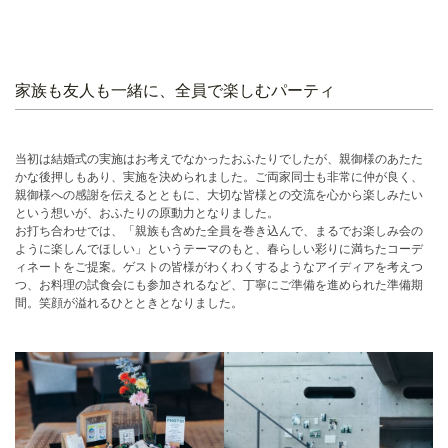
家族も友人も一緒に、全員で楽しむパーティ
当初は結婚式の実施はお考えでなかったおふたりでしたが、親御様のあたた
かな後押しもあり、実施を決められました。ご両家同士も非常に仲が良く、
親御様への感謝を伝えるとともに、大切な皆様との交流を心から楽しみたい
という想いが、おふたりの原動力となりました。
お打ち合わせでは、「親族も含めた全員を巻き込んで、まるでお楽しみ会の
ように楽しんでほしい」というテーマのもと、春らしい彩りに満ちたコーデ
ィネートをご提案。ゲストの皆様がわくわくするようなアイディアを考えつ
つ、お料理の試食会にも参加されるなど、丁寧にご準備を進められた準備期
間。笑顔が溢れるひとときとなりました。