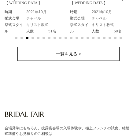
【 WEDDING DATA 】
【 WEDDING DATA 】
時期
2021年10月
時期
2021年7月
挙式会場
チャペル
挙式会場
チャペル
挙式スタイ
キリスト教式
挙式スタイ
人前式
51名
ル
人数
50名
ル
人数
50
一覧を見る >
BRIDAL FAIR
会場見学はもちろん、披露宴会場の入場体験や、極上フレンチの試食、結婚
式準備やお見積りのご相談は