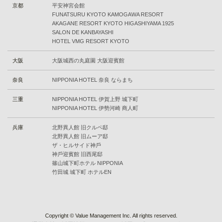
京都
平安神宮会館
FUNATSURU KYOTO KAMOGAWA RESORT
AKAGANE RESORT KYOTO HIGASHIYAMA 1925
SALON DE KANBAYASHI
HOTEL VMG RESORT KYOTO
大阪
⼤阪城⻄の丸庭園 ⼤阪迎賓館
奈良
NIPPONIA HOTEL 奈良 ならまち
三重
NIPPONIA HOTEL 伊賀上野 城下町
NIPPONIA HOTEL 伊勢河崎 商人町
兵庫
北野異人館 旧クルペ邸
北野異人館 旧ムーア邸
ザ・ヒルサイド神⼾
神⼾迎賓館 旧⻄尾邸
篠⼭城下町ホテル NIPPONIA
⽵⽥城 城下町 ホテルEN
Copyright © Value Management Inc. All rights reserved.