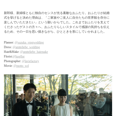
新郎様、新婦様ともに独自のセンスが光る素敵なおふたり。おふたりが結婚
式を挙げると決めた理由は、「ご家族やご友人に自分たちの世界観を存分に
楽しんでいただきたい」という願いからでした。これまでおふたりを支えて
くださったゲストの方々へ、おふたりらしいスタイルで感謝の気持ちを伝え
るため、その一日を思い描きながら、ひとときを形にしていかれました。
Planner:
@suzuka_vmgwedding
Dress:
@amtteliebe_wedding
Hair&Make:
@amtteliebe_hairmake
Florist:
@hugflor
Photographer:
@laviefactory
Movie:
@motto_wd