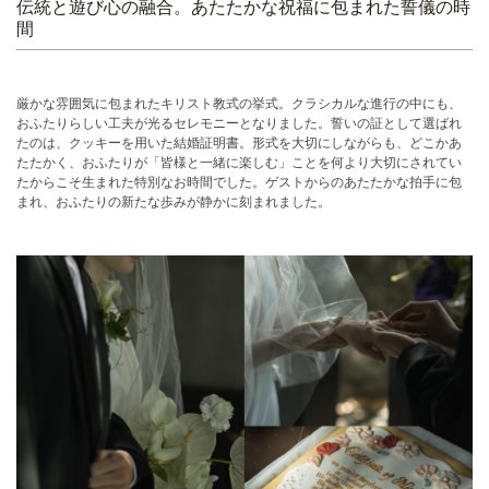
伝統と遊び心の融合。あたたかな祝福に包まれた誓儀の時
間
厳かな雰囲気に包まれたキリスト教式の挙式。クラシカルな進行の中にも、
おふたりらしい工夫が光るセレモニーとなりました。誓いの証として選ばれ
たのは、クッキーを用いた結婚証明書。形式を大切にしながらも、どこかあ
たたかく、おふたりが「皆様と一緒に楽しむ」ことを何より大切にされてい
たからこそ生まれた特別なお時間でした。ゲストからのあたたかな拍手に包
まれ、おふたりの新たな歩みが静かに刻まれました。