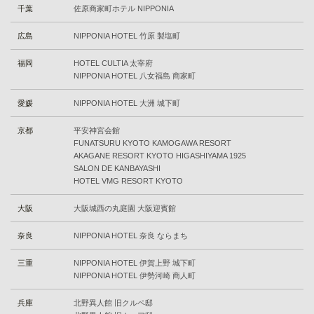
千葉
佐原商家町ホテル NIPPONIA
広島
NIPPONIA HOTEL 竹原 製塩町
福岡
HOTEL CULTIA 太宰府
NIPPONIA HOTEL 八女福島 商家町
愛媛
NIPPONIA HOTEL 大洲 城下町
京都
平安神宮会館
FUNATSURU KYOTO KAMOGAWA RESORT
AKAGANE RESORT KYOTO HIGASHIYAMA 1925
SALON DE KANBAYASHI
HOTEL VMG RESORT KYOTO
大阪
⼤阪城⻄の丸庭園 ⼤阪迎賓館
奈良
NIPPONIA HOTEL 奈良 ならまち
三重
NIPPONIA HOTEL 伊賀上野 城下町
NIPPONIA HOTEL 伊勢河崎 商人町
兵庫
北野異人館 旧クルペ邸